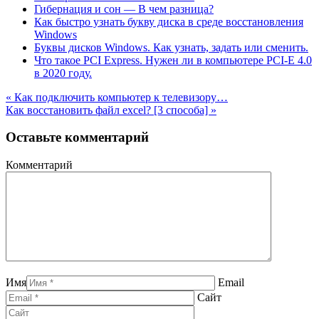
Гибернация и сон — В чем разница?
Как быстро узнать букву диска в среде восстановления
Windows
Буквы дисков Windows. Как узнать, задать или сменить.
Что такое PCI Express. Нужен ли в компьютере PCI-E 4.0
в 2020 году.
« Как подключить компьютер к телевизору…
Как восстановить файл excel? [3 способа] »
Оставьте комментарий
Комментарий
Имя
Email
Сайт