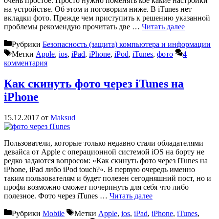
очень простое. Просто нужно поменять кое какие настройки
на устройстве. Об этом и поговорим ниже. В iTunes нет
вкладки фото. Прежде чем приступить к решению указанной
проблемы рекомендую прочитать две …
Читать далее
Рубрики
Безопасность (защита) компьютера и информации
Метки
Apple
,
ios
,
iPad
,
iPhone
,
iPod
,
iTunes
,
фото
4
комментария
Как скинуть фото через iTunes на
iPhone
15.12.2017
от
Maksud
Пользователи, которые только недавно стали обладателями
девайса от Apple с операционной системой iOS на борту не
редко задаются вопросом: «Как скинуть фото через iTunes на
iPhone, iPad либо iPod touch?«. В первую очередь именно
таким пользователям и будет полезен сегодняшний пост, но и
профи возможно сможет почерпнуть для себя что либо
полезное. Фото через iTunes …
Читать далее
Рубрики
Mobile
Метки
Apple
,
ios
,
iPad
,
iPhone
,
iTunes
,