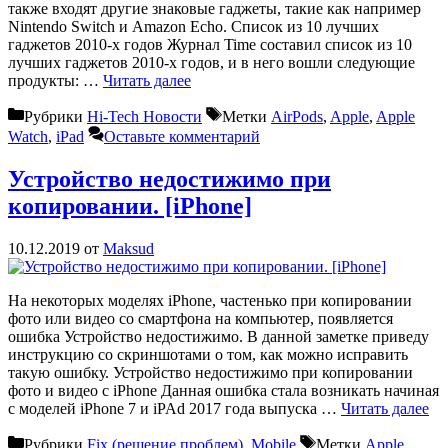
также входят другие знаковые гаджеты, такие как например
Nintendo Switch и Amazon Echo. Список из 10 лучших
гаджетов 2010-х годов Журнал Time составил список из 10
лучших гаджетов 2010-х годов, и в него вошли следующие
продукты: …
Читать далее
Рубрики
Hi-Tech Новости
Метки
AirPods
,
Apple
,
Apple
Watch
,
iPad
Оставьте комментарий
Устройство недостижимо при
копировании. [iPhone]
10.12.2019
от
Maksud
На некоторых моделях iPhone, частенько при копировании
фото или видео со смартфона на компьютер, появляется
ошибка Устройство недостижимо. В данной заметке приведу
инструкцию со скриншотами о том, как можно исправить
такую ошибку. Устройство недостижимо при копировании
фото и видео с iPhone Данная ошибка стала возникать начиная
с моделей iPhone 7 и iPAd 2017 года выпуска …
Читать далее
Рубрики
Fix (решение проблем)
,
Mobile
Метки
Apple
,