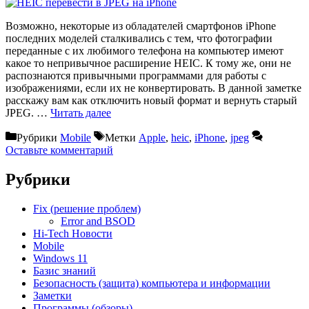
Возможно, некоторые из обладателей смартфонов iPhone
последних моделей сталкивались с тем, что фотографии
переданные с их любимого телефона на компьютер имеют
какое то непривычное расширение HEIC. К тому же, они не
распознаются привычными программами для работы с
изображениями, если их не конвертировать. В данной заметке
расскажу вам как отключить новый формат и вернуть старый
JPEG. …
Читать далее
Рубрики
Mobile
Метки
Apple
,
heic
,
iPhone
,
jpeg
Оставьте комментарий
Рубрики
Fix (решение проблем)
Error and BSOD
Hi-Tech Новости
Mobile
Windows 11
Базис знаний
Безопасность (защита) компьютера и информации
Заметки
Программы (обзоры)