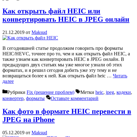
Как открыть файл HEIC или
конвертировать HEIC в JPEG онлайн
21.12.2019
от
Maksud
В сегодняшней статье продолжим говорить про форматы
HEIC/HEVC, точнее про то, чем и как открыть файл HEIC, а
также узнаем как конвертировать HEIC в JPEG онлайн. В
предыдущих двух статьях мы уже многое узнали об этих
форматах, и я решил сегодня добить уже эту тему и не
возвращаться более к ней. Как открыть файл heic …
Читать
далее
Рубрики
Fix (решение проблем)
Метки
heic
,
jpeg
,
кодеки
,
конвертер
,
форматы
Оставьте комментарий
Как фото в формате HEIC перевести в
JPEG на iPhone
05.12.2019
от
Maksud