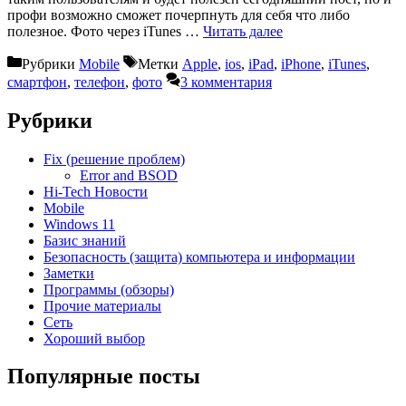
профи возможно сможет почерпнуть для себя что либо
полезное. Фото через iTunes …
Читать далее
Рубрики
Mobile
Метки
Apple
,
ios
,
iPad
,
iPhone
,
iTunes
,
смартфон
,
телефон
,
фото
3 комментария
Рубрики
Fix (решение проблем)
Error and BSOD
Hi-Tech Новости
Mobile
Windows 11
Базис знаний
Безопасность (защита) компьютера и информации
Заметки
Программы (обзоры)
Прочие материалы
Сеть
Хороший выбор
Популярные посты