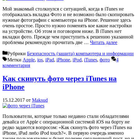
Мой знакомый столкнулся с ситуацией, когда в iTunes не
отображалась вкладка Фото и не возможно было скопировать
нужные фотографии с компьютера на iPhone. Решение здесь
очень простое. Просто нужно поменять кое какие настройки
на устройстве. Об этом и поговорим ниже. В iTunes нет
вкладки фото. Прежде чем приступить к решению указанной
проблемы рекомендую прочитать две …
Читать далее
Рубрики
Безопасность (защита) компьютера и информации
Метки
Apple
,
ios
,
iPad
,
iPhone
,
iPod
,
iTunes
,
фото
4
комментария
Как скинуть фото через iTunes на
iPhone
15.12.2017
от
Maksud
Пользователи, которые только недавно стали обладателями
девайса от Apple с операционной системой iOS на борту не
редко задаются вопросом: «Как скинуть фото через iTunes на
iPhone, iPad либо iPod touch?«. В первую очередь именно
таким пользователям и будет полезен сегодняшний пост, но и