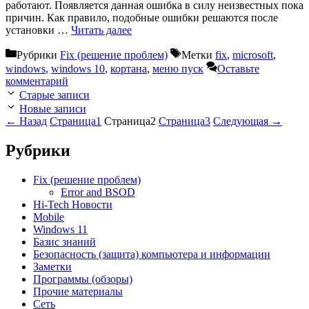
работают. Появляется данная ошибка в силу неизвестных пока
причин. Как правило, подобные ошибки решаются после
установки …
Читать далее
Рубрики
Fix (решение проблем)
Метки
fix
,
microsoft
,
windows
,
windows 10
,
кортана
,
меню пуск
Оставьте
комментарий
Старые записи
Новые записи
←
Назад
Страница
1
Страница
2
Страница
3
Следующая
→
Рубрики
Fix (решение проблем)
Error and BSOD
Hi-Tech Новости
Mobile
Windows 11
Базис знаний
Безопасность (защита) компьютера и информации
Заметки
Программы (обзоры)
Прочие материалы
Сеть