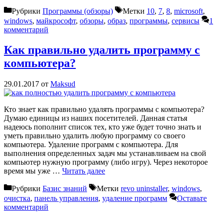
Рубрики
Программы (обзоры)
Метки
10
,
7
,
8
,
microsoft
,
windows
,
майкрософт
,
обзоры
,
образ
,
программы
,
сервисы
1
комментарий
Как правильно удалить программу с
компьютера?
29.01.2017
от
Maksud
Кто знает как правильно удалять программы с компьютера?
Думаю единицы из наших посетителей. Данная статья
надеюсь пополнит список тех, кто уже будет точно знать и
уметь правильно удалить любую программу со своего
компьютера. Удаление программ с компьютера. Для
выполнения определенных задач мы устанавливаем на свой
компьютер нужную программу (либо игру). Через некоторое
время мы уже …
Читать далее
Рубрики
Базис знаний
Метки
revo uninstaller
,
windows
,
очистка
,
панель управления
,
удаление программ
Оставьте
комментарий