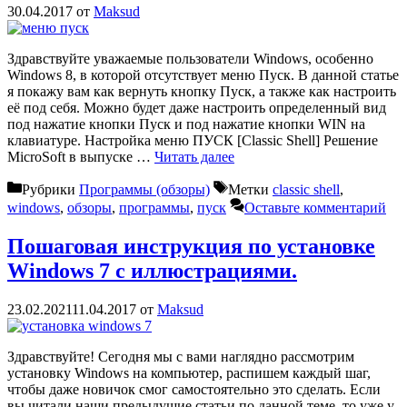
30.04.2017
от
Maksud
Здравствуйте уважаемые пользователи Windows, особенно
Windows 8, в которой отсутствует меню Пуск. В данной статье
я покажу вам как вернуть кнопку Пуск, а также как настроить
её под себя. Можно будет даже настроить определенный вид
под нажатие кнопки Пуск и под нажатие кнопки WIN на
клавиатуре. Настройка меню ПУСК [Classic Shell] Решение
MicroSoft в выпуске …
Читать далее
Рубрики
Программы (обзоры)
Метки
classic shell
,
windows
,
обзоры
,
программы
,
пуск
Оставьте комментарий
Пошаговая инструкция по установке
Windows 7 с иллюстрациями.
23.02.2021
11.04.2017
от
Maksud
Здравствуйте! Сегодня мы с вами наглядно рассмотрим
установку Windows на компьютер, распишем каждый шаг,
чтобы даже новичок смог самостоятельно это сделать. Если
вы читали наши предыдущие статьи по данной теме, то уже у