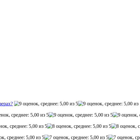
зерах?