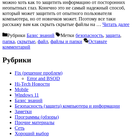
можно хоть как то защитить информацию от посторонних
неопытных глаз. Конечно это не самый надежный способ,
который может защитить от опытного пользователя
компьютера, но от новичков может. Поэтому все таки
расскажу вам как скрыть скрытые файлы на …
Читать далее
Рубрики
Базис знаний
Метки
безопасность
,
защита
,
папка
,
скрытые
,
файл
,
файлы и папки
Оставьте
комментарий
Рубрики
Fix (решение проблем)
Error and BSOD
Hi-Tech Новости
Mobile
Windows 11
Базис знаний
Безопасность (защита) компьютера и информации
Заметки
Программы (обзоры)
Прочие материалы
Сеть
Хороший выбор