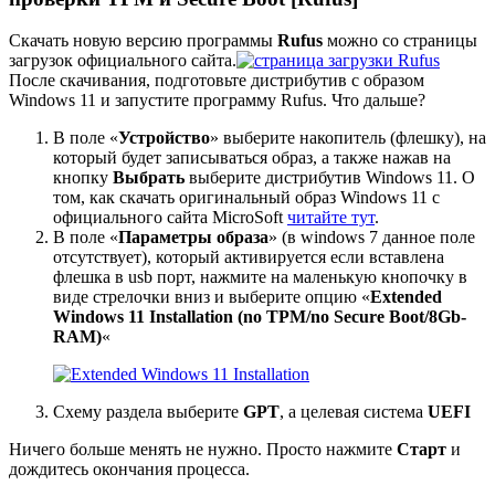
Скачать новую версию программы
Rufus
можно со страницы
загрузок официального сайта.
После скачивания, подготовьте дистрибутив с образом
Windows 11 и запустите программу Rufus. Что дальше?
В поле «
Устройство
» выберите накопитель (флешку), на
который будет записываться образ, а также нажав на
кнопку
Выбрать
выберите дистрибутив Windows 11. О
том, как скачать оригинальный образ Windows 11 с
официального сайта MicroSoft
читайте тут
.
В поле «
Параметры образа
» (в windows 7 данное поле
отсутствует), который активируется если вставлена
флешка в usb порт, нажмите на маленькую кнопочку в
виде стрелочки вниз и выберите опцию «
Extended
Windows 11 Installation (no TPM/no Secure Boot/8Gb-
RAM)
«
Схему раздела выберите
GPT
, а целевая система
UEFI
Ничего больше менять не нужно. Просто нажмите
Старт
и
дождитесь окончания процесса.