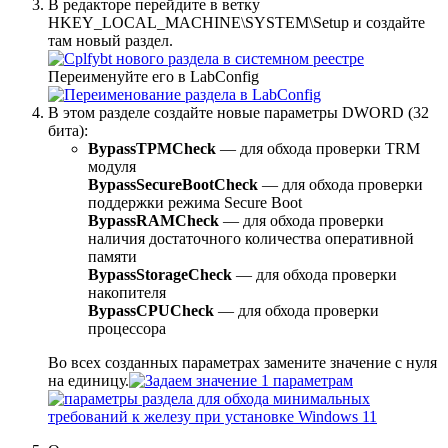
В редакторе перейдите в ветку
HKEY_LOCAL_MACHINE\SYSTEM\Setup и создайте
там новый раздел.
Переименуйте его в LabConfig
В этом разделе создайте новые параметры DWORD (32
бита):
BypassTPMCheck
— для обхода проверки TRM
модуля
BypassSecureBootCheck
— для обхода проверки
поддержки режима Secure Boot
BypassRAMCheck
— для обхода проверки
наличия достаточного количества оперативной
памяти
BypassStorageCheck
— для обхода проверки
накопителя
BypassCPUCheck
— для обхода проверки
процессора
Во всех созданных параметрах замените значение с нуля
на единицу.