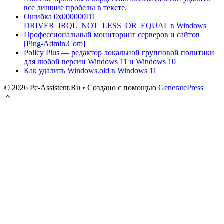
все лишние пробелы в тексте.
Ошибка 0x000000D1
DRIVER_IRQL_NOT_LESS_OR_EQUAL в Windows
Профессиональный мониторинг серверов и сайтов
[Ping-Admin.Com]
Policy Plus — редактор локальной групповой политики
для любой версии Windows 11 и Windows 10
Как удалить Windows.old в Windows 11
© 2026 Pc-Assistent.Ru
• Создано с помощью
GeneratePress