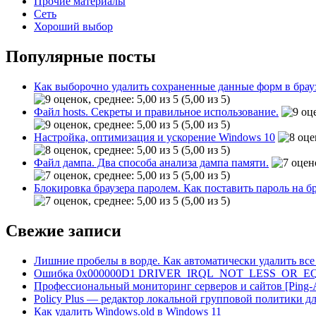
Прочие материалы
Сеть
Хороший выбор
Популярные посты
Как выборочно удалить сохраненные данные форм в брау
(5,00 из 5)
Файл hosts. Секреты и правильное использование.
(5,00 из 5)
Настройка, оптимизация и ускорение Windows 10
(5,00 из 5)
Файл дампа. Два способа анализа дампа памяти.
(5,00 из 5)
Блокировка браузера паролем. Как поставить пароль на б
(5,00 из 5)
Свежие записи
Лишние пробелы в ворде. Как автоматически удалить все
Ошибка 0x000000D1 DRIVER_IRQL_NOT_LESS_OR_EQ
Профессиональный мониторинг серверов и сайтов [Ping
Policy Plus — редактор локальной групповой политики д
Как удалить Windows.old в Windows 11