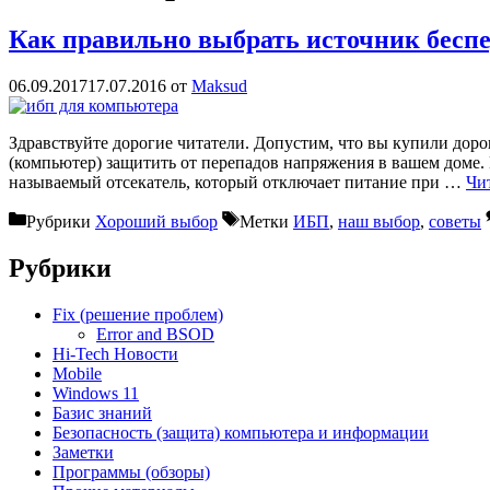
Как правильно выбрать источник бесп
06.09.2017
17.07.2016
от
Maksud
Здравствуйте дорогие читатели. Допустим, что вы купили дорого
(компьютер) защитить от перепадов напряжения в вашем доме.
называемый отсекатель, который отключает питание при …
Чит
Рубрики
Хороший выбор
Метки
ИБП
,
наш выбор
,
советы
Рубрики
Fix (решение проблем)
Error and BSOD
Hi-Tech Новости
Mobile
Windows 11
Базис знаний
Безопасность (защита) компьютера и информации
Заметки
Программы (обзоры)