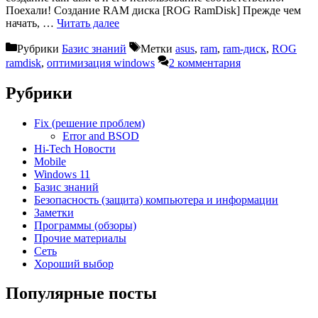
Поехали! Создание RAM диска [ROG RamDisk] Прежде чем
начать, …
Читать далее
Рубрики
Базис знаний
Метки
asus
,
ram
,
ram-диск
,
ROG
ramdisk
,
оптимизация windows
2 комментария
Рубрики
Fix (решение проблем)
Error and BSOD
Hi-Tech Новости
Mobile
Windows 11
Базис знаний
Безопасность (защита) компьютера и информации
Заметки
Программы (обзоры)
Прочие материалы
Сеть
Хороший выбор
Популярные посты