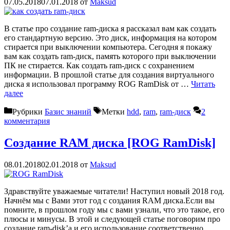
07.05.2018
07.01.2018
от
Maksud
В статье про создание ram-диска я рассказал вам как создать
его стандартную версию. Это диск, информация на котором
стирается при выключении компьютера. Сегодня я покажу
вам как создать ram-диск, память которого при выключении
ПК не стирается. Как создать ram-диск с сохранением
информации. В прошлой статье для создания виртуального
диска я использовал программу ROG RamDisk от …
Читать
далее
Рубрики
Базис знаний
Метки
hdd
,
ram
,
ram-диск
2
комментария
Создание RAM диска [ROG RamDisk]
08.01.2018
02.01.2018
от
Maksud
Здравствуйте уважаемые читатели! Наступил новый 2018 год.
Начнём мы с Вами этот год с создания RAM диска.Если вы
помните, в прошлом году мы с вами узнали, что это такое, его
плюсы и минусы. В этой и следующей статье поговорим про
создание ram-disk’а и его использование соответственно.