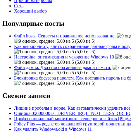
Прочие материалы
Сеть
Хороший выбор
Популярные посты
Файл hosts. Секреты и правильное использование.
(5,00 из 5)
Как выборочно удалить сохраненные данные форм в брау
(5,00 из 5)
Настройка, оптимизация и ускорение Windows 10
(5,00 из 5)
Файл дампа. Два способа анализа дампа памяти.
(5,00 из 5)
Блокировка браузера паролем. Как поставить пароль на б
(5,00 из 5)
Свежие записи
Лишние пробелы в ворде. Как автоматически удалить все
Ошибка 0x000000D1 DRIVER_IRQL_NOT_LESS_OR_EQ
Профессиональный мониторинг серверов и сайтов [Ping
Policy Plus — редактор локальной групповой политики д
Как удалить Windows.old в Windows 11