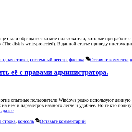
аще стали обращаться ко мне пользователи, которые при работе
(The disk is write-protected). В данной статье приведу инстру
андная строка
,
системный реестр
,
флешка
Оставьте комментар
ть её с правами администратора.
огие опытные пользователи Windows редко используют данную в
а нем и параметров намного легче и удобнее. Но те кто пользую
ь далее
я строка
,
консоль
Оставьте комментарий