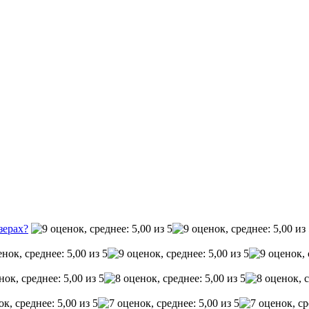
зерах?