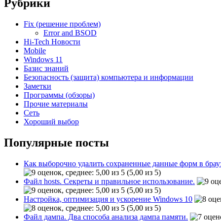
Рубрики
Fix (решение проблем)
Error and BSOD
Hi-Tech Новости
Mobile
Windows 11
Базис знаний
Безопасность (защита) компьютера и информации
Заметки
Программы (обзоры)
Прочие материалы
Сеть
Хороший выбор
Популярные посты
Как выборочно удалить сохраненные данные форм в брау
(5,00 из 5)
Файл hosts. Секреты и правильное использование.
(5,00 из 5)
Настройка, оптимизация и ускорение Windows 10
(5,00 из 5)
Файл дампа. Два способа анализа дампа памяти.