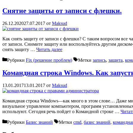
Снятие защиты от записи с флешки.
26.12.2020
27.07.2017
от
Maksud
Как снять защиту от записи с флешки? С таким вопросом все ч
от записи. Снимите защиту или воспользуйтесь другим диском» 
снять защиту …
Читать далее
Рубрики
Fix (решение проблем)
Метки
запись
,
защита
,
ком
Командная строка Windows. Как запусти
13.01.2017
13.01.2017
от
Maksud
Командная строка Windows—как много в этом слове… Даже мн
визуальное управление компьютером, программ установленных н
используют. Сегодня речь пойдет о Командной строке …
Читат
Рубрики
Базис знаний
Метки
cmd
,
базис знаний
,
командна