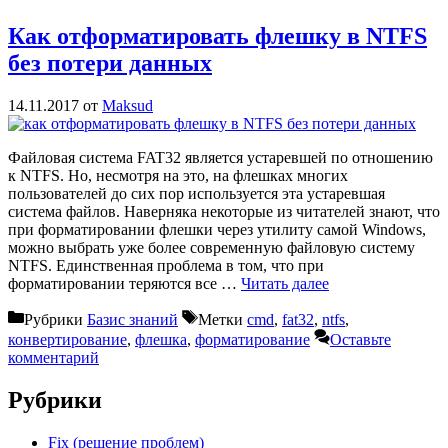
Как отформатировать флешку в NTFS
без потери данных
14.11.2017
от
Maksud
Файловая система FAT32 является устаревшей по отношению
к NTFS. Но, несмотря на это, на флешках многих
пользователей до сих пор используется эта устаревшая
система файлов. Наверняка некоторые из читателей знают, что
при форматировании флешки через утилиту самой Windows,
можно выбрать уже более современную файловую систему
NTFS. Единственная проблема в том, что при
форматировании теряются все …
Читать далее
Рубрики
Базис знаний
Метки
cmd
,
fat32
,
ntfs
,
конвертирование
,
флешка
,
форматирование
Оставьте
комментарий
Рубрики
Fix (решение проблем)