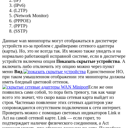
(IP)
(IPv6)
(L2TP)
(Network Monitor)
(PPPOE)
(PPTP)
(SSTP)
Данные wan минипорты могут отображаться в диспетчере
устройств из-за проблем с драйверами сетевого адаптера
(карты). Но, это не всегда так. Их можно также увидеть и на
нормально работающей исправной системе, если в диспетчере
устройств включена опция
Показать скрытые устройства
. А
включить либо отключить эту опцию можно через пункт
меню
Вид
.
Единственное НО,
при таком умышленном отображении эти минипорты должны
иметь бледный цветовой оттенок.
Если же они
появились сами собой, то пора бить тревогу, так как чаще
всего это значит, что скоро ваша сетевая карта выйдет из
строя. Частенько появление этих сетевых адаптеров уже
сопровождаются отсутствием подключения к сети интернет.
Проверить можно с помощью световых индикаторов Link и
Act на самой сетевой карте. Link — если горит, то
подтверждает наличие физического соединения, а Act