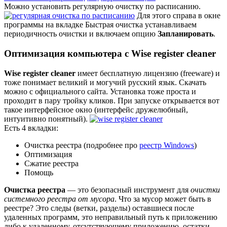
Можно установить регулярную очистку по расписанию.
Для этого справа в окне
программы на вкладке
Быстрая очистка
устанавливаем
периодичность очистки и включаем опцию
Запланировать
.
Оптимизация компьютера с Wise register cleaner
Wise register cleaner
имеет бесплатную лицензию (freeware) и
тоже понимает великий и могучий русский язык. Скачать
можно с
официального сайта.
Установка тоже проста и
проходит в пару тройку кликов. При запуске открывается вот
такое интерфейсное окно (интерфейс дружелюбный,
интуитивно понятный).
Есть 4 вкладки:
Очистка реестра (подробнее про
реестр Windows
)
Оптимизация
Сжатие реестра
Помощь
Очистка реестра
— это безопасный инструмент для
очистки
системного реестра от мусора
. Что за мусор может быть в
реестре? Это следы (ветки, разделы) оставшиеся после
удаленных программ, это неправильный путь к приложению
либо к удаленному, отсутствующему приложению, остатки