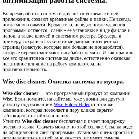
оптимизация работы системы.
Во время работы, система и другие запускаемые в ней
приложения, создают временные файлы и папки. Не всегда,
после много памяти. Кроме того, нередко после удаления
программы остаются «следы» её установки в виде файлов и
папок, а также ключей в системном реестре. Браузеры к
примеру, сохраняют куки и иные данные посещенных
страниц (зачастую, которые вам больше не понадобятся),
которые нередко занимают гигабайты памяти. И как правило
все это хранится на системном диске, естественно оказывая
негативное влияние на работу компьютера, на
производительность.
Wise disc cleaner. Очистка системы от мусора.
Wise disc cleaner
— это программный продукт от компании
Wise. Если помните, на сайте мы уже упоминали другую
утилиту под названием
Wise Folder Hider
от этой же
компании, которая позволяет в пару кликов скрыть/
заблокировать файл или папку.
Утилита
Wise disc cleaner
бесплатная и имеет поддержку
русского языка. Скачать можно по
этой ссылке.
Ссылка ведет
на официальный сайт программы. Установка очень простая и
останавливаться на ней, мне кажется, не имеет смысла.