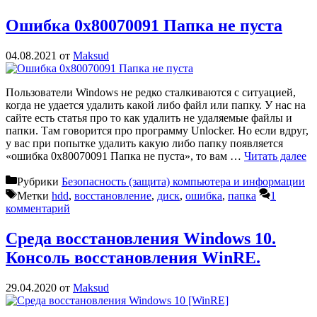
Ошибка 0x80070091 Папка не пуста
04.08.2021
от
Maksud
Пользователи Windows не редко сталкиваются с ситуацией,
когда не удается удалить какой либо файл или папку. У нас на
сайте есть статья про то как удалить не удаляемые файлы и
папки. Там говорится про программу Unlocker. Но если вдруг,
у вас при попытке удалить какую либо папку появляется
«ошибка 0x80070091 Папка не пуста», то вам …
Читать далее
Рубрики
Безопасность (защита) компьютера и информации
Метки
hdd
,
восстановление
,
диск
,
ошибка
,
папка
1
комментарий
Среда восстановления Windows 10.
Консоль восстановления WinRE.
29.04.2020
от
Maksud