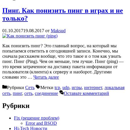
Пинг. Как понизить пинг в играх и не
только?
01.10.2017
19.08.2017
от
Maksud
Как понизить пинг? Это главный вопрос, на который мы
попытаемся ответить в сегодняшней записи. Конечно, мы
сначала расскажем вообще, что это такое и о том как узнать
пинг. Пинг (Ping). Чем он меньше, тем лучше. Пинг (ping) —
это время затраченное на доставку пакета информации от
пользователя (клиента) к серверу и наоборот. Другими
словами это …
Читать далее
Рубрики
Сеть
Метки
tcp
,
udp
,
игры
,
интернет
,
локальная
сеть
,
пинг
,
сеть
,
соединение
Оставьте комментарий
Рубрики
Fix (решение проблем)
Error and BSOD
Hi-Tech Новости