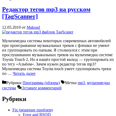
Редактор тегов mp3 на русском
[TagScanner]
12.05.2019
от
Maksud
Мультимедиа системы некоторых современных автомобилей
при проигрывании музыкальных треков с флешки не умеют
их группировать по папкам. Я столкнулся с этим при
прослушивании музыкальных треков на мультимедиа системе
Toyota Touch 2. Но я нашёл простой выход — группировать их
по тегу «Альбом«. Зачем нужен редактор тегов mp3?
Мультимедиа система Toyota touch умеет группировать треки
по …
Читать далее
Рубрики
Программы (обзоры)
Метки
mp3
,
мультимедиа
система
Оставьте комментарий
Рубрики
Fix (решение проблем)
Error and BSOD